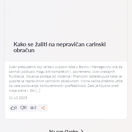
Kako se žaliti na nepravičan carinski
obračun
Svaki preduzetnik koji se bavi uvozom robe u Bosnu i Hercegovinu zna da
carinski postupci mogu biti kompleksni i, povremeno, izvor značajnih
frustracija. Situacija postaje još složenija i finansijski opterećujuća kada se
suočite sa nepravičnim carinskim obračunom. Visina carina direktno utiče
na vaše poslovanje, konkurentnost i profitabilnost. Zato je ključno znati
svoja prava i, što […]
21.12.2025
0
0
3
Na sve članke