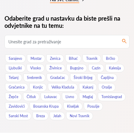
Odaberite grad u nastavku da biste prešli na
odvjetnike na tu temu:
Sarajevo
Mostar
Zenica
Bihać
Travnik
Brčko
Ljubuški
Visoko
Živinice
Bugojno
Cazin
Kalesija
Tešanj
Srebrenik
Gradačac
Široki Brijeg
Čapljina
Gračanica
Konjic
Velika Kladuša
Kakanj
Orašje
Žepče
Čitluk
Lukavac
Livno
Maglaj
Tomislavgrad
Zavidovići
Bosanska Krupa
Kiseljak
Posušje
Sanski Most
Breza
Jelah
Novi Travnik