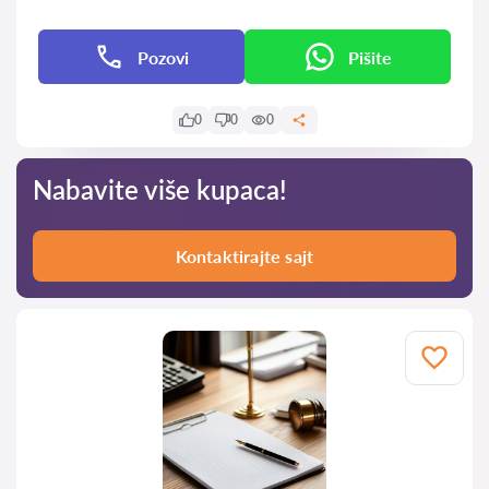
Pozovi
Pišite
0
0
0
Nabavite više kupaca!
Kontaktirajte sajt