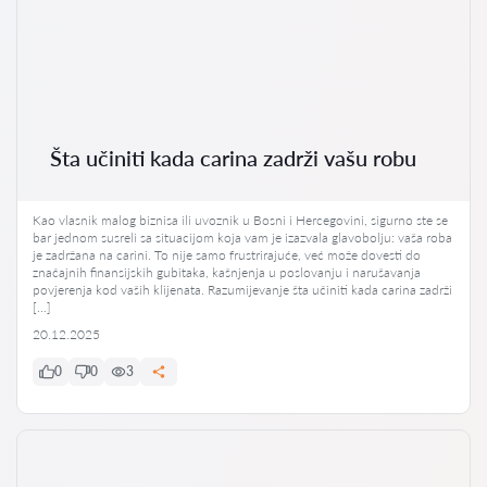
Šta učiniti kada carina zadrži vašu robu
Kao vlasnik malog biznisa ili uvoznik u Bosni i Hercegovini, sigurno ste se
bar jednom susreli sa situacijom koja vam je izazvala glavobolju: vaša roba
je zadržana na carini. To nije samo frustrirajuće, već može dovesti do
značajnih finansijskih gubitaka, kašnjenja u poslovanju i narušavanja
povjerenja kod vaših klijenata. Razumijevanje šta učiniti kada carina zadrži
[…]
20.12.2025
0
0
3