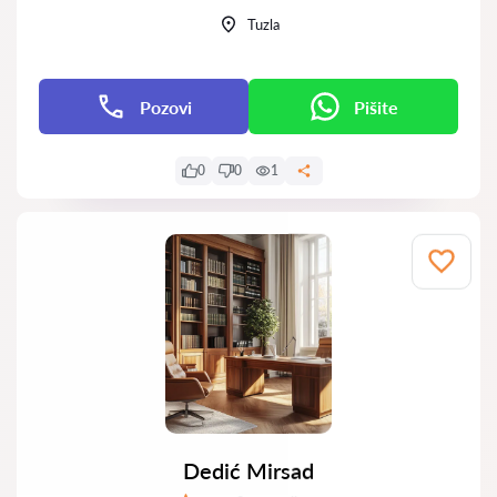
Tuzla
Pozovi
Pišite
0
0
1
Dedić Mirsad