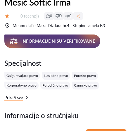
Mešić Softić Irma
Recenzija:
0 recenzija
0
0
0
Ocena:
Mehmedalije Maka Dizdara br.4 , Stupine lamela B3
INFORMACIJE NISU VERIFIKOVANE
Specijalnost
Osiguravajuće pravo
Nasledno pravo
Poresko pravo
Korporativno pravo
Porodično pravo
Carinsko pravo
Prikaži sve
Informacije o stručnjaku