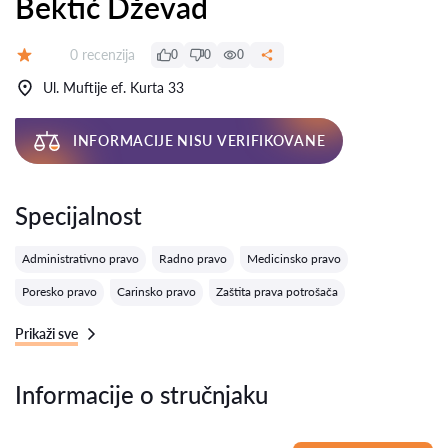
Bektić Dževad
Recenzija:
0 recenzija
0
0
0
Ocena:
Ul. Muftije ef. Kurta 33
INFORMACIJE NISU VERIFIKOVANE
Specijalnost
Administrativno pravo
Radno pravo
Medicinsko pravo
Poresko pravo
Carinsko pravo
Zaštita prava potrošača
Prikaži sve
Informacije o stručnjaku