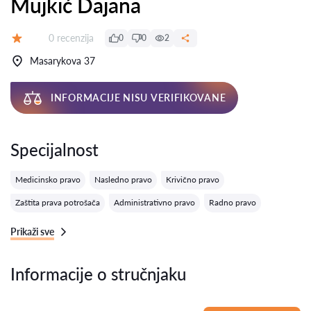
Mujkić Dajana
Recenzija:
0 recenzija
0
0
2
Ocena:
Masarykova 37
INFORMACIJE NISU VERIFIKOVANE
Specijalnost
Medicinsko pravo
Nasledno pravo
Krivično pravo
Zaštita prava potrošača
Administrativno pravo
Radno pravo
Prikaži sve
Informacije o stručnjaku