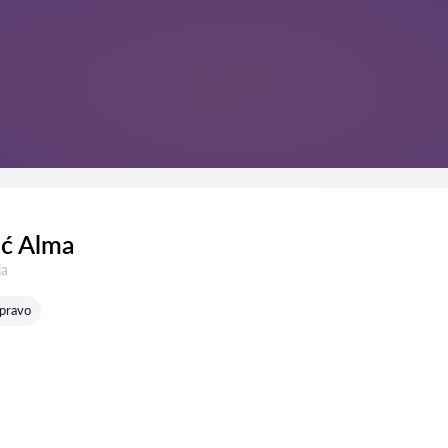
ić Alma
:
ja
 pravo