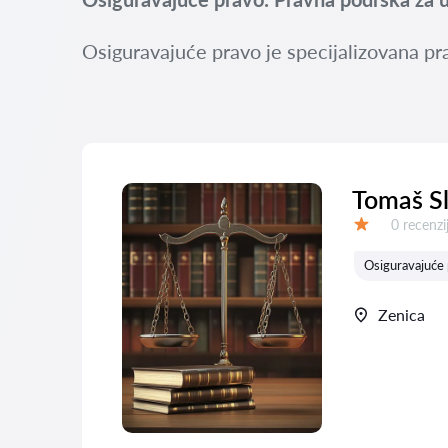
Osiguravajuće pravo je specijalizovana pr
Tomaš S
Recenzija
0 recenzi
Ocena:
Osiguravajuće
Zenica