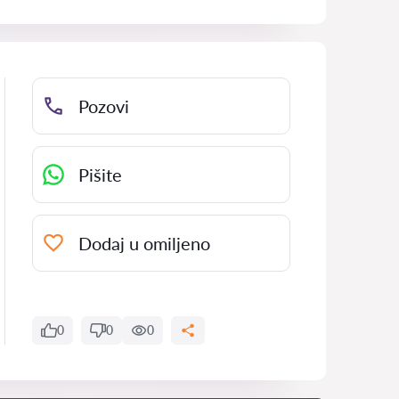
Pozovi
Pišite
Dodaj u omiljeno
0
0
0