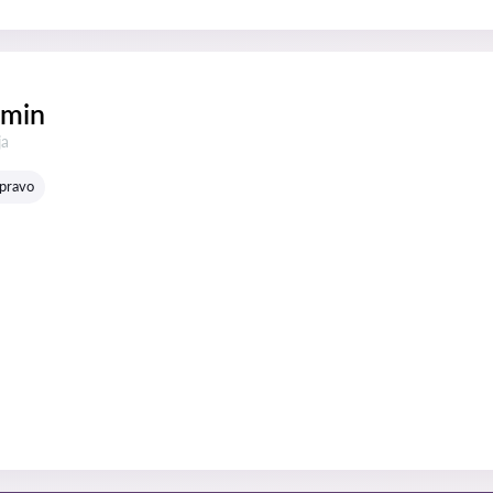
smin
:
ja
 pravo