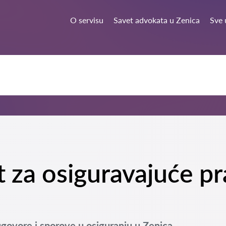
O servisu
Savet advokata u Zenica
Sve 
t za osiguravajuće p
govore i sporove u osiguranju u Zenica