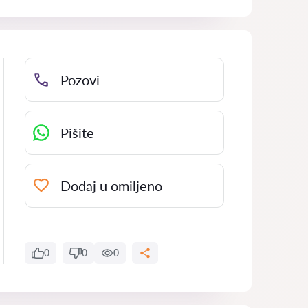
Pozovi
Pišite
Dodaj u omiljeno
0
0
0