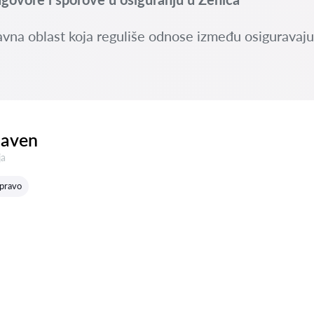
avna oblast koja reguliše odnose između osiguravaju
laven
:
ja
 pravo