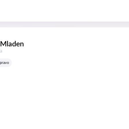
 Mladen
:
ja
 pravo