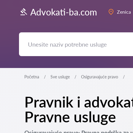
Advokati-ba.com
Zenica
Početna
Sve usluge
Osiguravajuće pravo
Pravnik i advoka
Pravne usluge
Osiguravajuće pravo: Pravna podrška za u