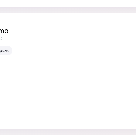
amo
:
ja
 pravo