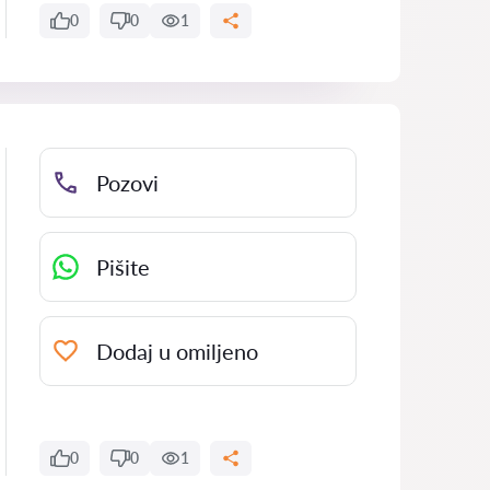
0
0
1
Pozovi
Pišite
Dodaj u omiljeno
0
0
1