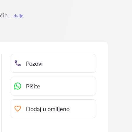
ćih...
dalje
Pozovi
Pišite
Dodaj u omiljeno