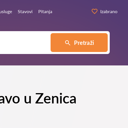
usluge
Stavovi
Pitanja
Izabrano
Pretraži
ravo u Zenica