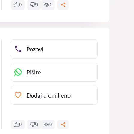
0
0
1
Pozovi
Pišite
Dodaj u omiljeno
0
0
0