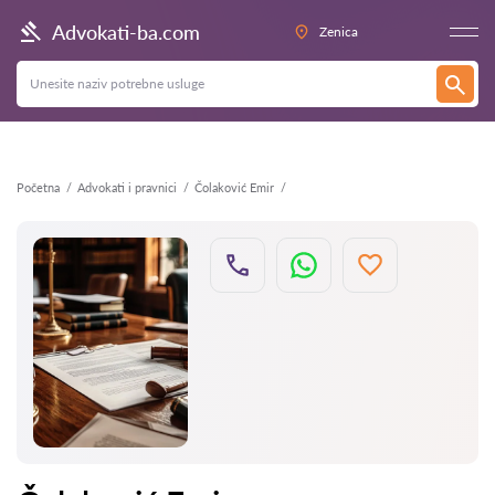
Nazad
Advokati-ba.com
Zenica
Početna
Advokati i pravnici
Čolaković Emir