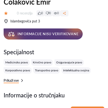
Čolaković Emir
Recenzija:
0 recenzija
0
0
0
Ocena:
Islambegovića put 3
INFORMACIJE NISU VERIFIKOVANE
Specijalnost
Medicinsko pravo
Krivično pravo
Osiguravajuće pravo
Korporativno pravo
Transportno pravo
Intelektualna svojina
Prikaži sve
Informacije o stručnjaku