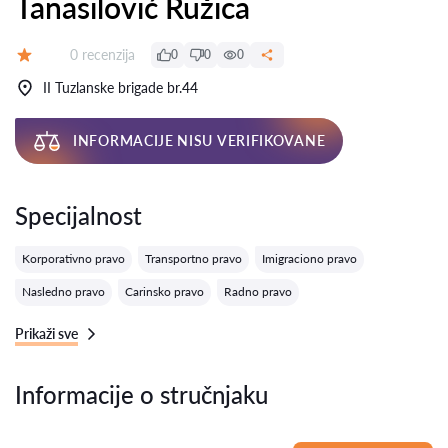
Tanasilović Ružica
Recenzija:
0 recenzija
0
0
0
Ocena:
II Tuzlanske brigade br.44
INFORMACIJE NISU VERIFIKOVANE
Specijalnost
Korporativno pravo
Transportno pravo
Imigraciono pravo
Nasledno pravo
Carinsko pravo
Radno pravo
Prikaži sve
Informacije o stručnjaku