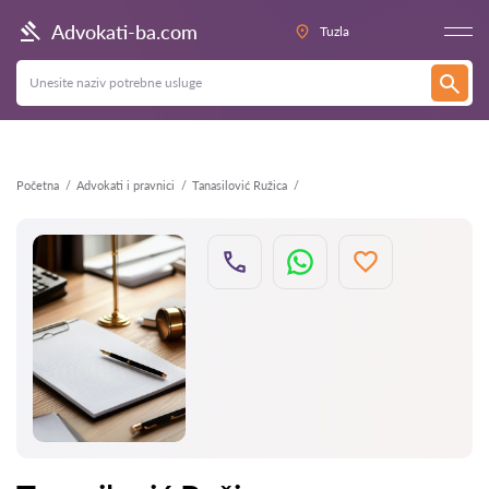
Nazad
Advokati-ba.com
Tuzla
Početna
Advokati i pravnici
Tanasilović Ružica