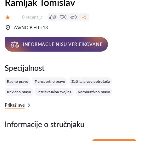
Ramljak Tomislav
Recenzija:
0 recenzija
0
0
0
Ocena:
ZAVNO BiH br.13
INFORMACIJE NISU VERIFIKOVANE
Specijalnost
Radno pravo
Transportno pravo
Zaštita prava potrošača
Krivično pravo
Intelektualna svojina
Korporativno pravo
Prikaži sve
Informacije o stručnjaku