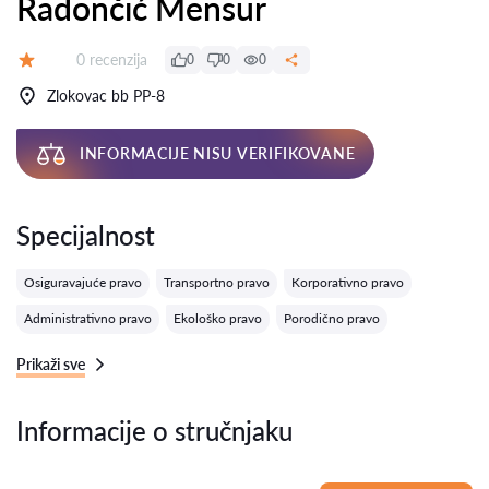
Radončić Mensur
Recenzija:
0 recenzija
0
0
0
Ocena:
Zlokovac bb PP-8
INFORMACIJE NISU VERIFIKOVANE
Specijalnost
Osiguravajuće pravo
Transportno pravo
Korporativno pravo
Administrativno pravo
Ekološko pravo
Porodično pravo
Prikaži sve
Informacije o stručnjaku