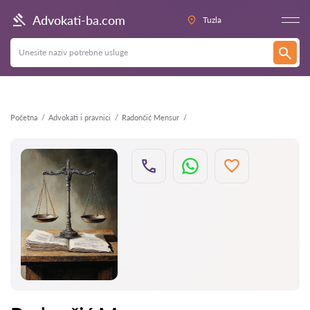
Nazad
Advokati-ba.com
Tuzla
Početna
Advokati i pravnici
Radončić Mensur