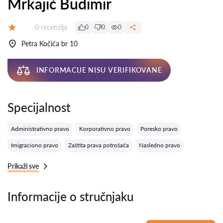
Mrkajić Budimir
Recenzija:
0 recenzija
0
0
0
Ocena:
Petra Kočića br 10
INFORMACIJE NISU VERIFIKOVANE
Specijalnost
Administrativno pravo
Korporativno pravo
Poresko pravo
Imigraciono pravo
Zaštita prava potrošača
Nasledno pravo
Prikaži sve
Informacije o stručnjaku