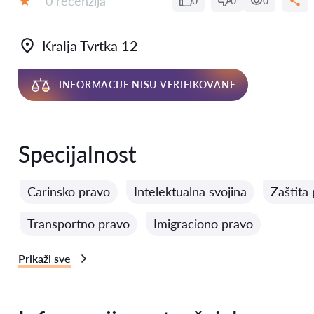
0 recenzija
0
0
0
Ocena:
Kralja Tvrtka 12
INFORMACIJE NISU VERIFIKOVANE
Specijalnost
Carinsko pravo
Intelektualna svojina
Zaštita
Transportno pravo
Imigraciono pravo
Prikaži sve