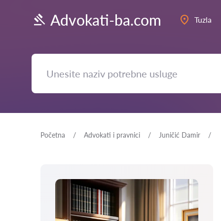
Advokati-ba.com
Tuzla
Početna
Advokati i pravnici
Juničić Damir