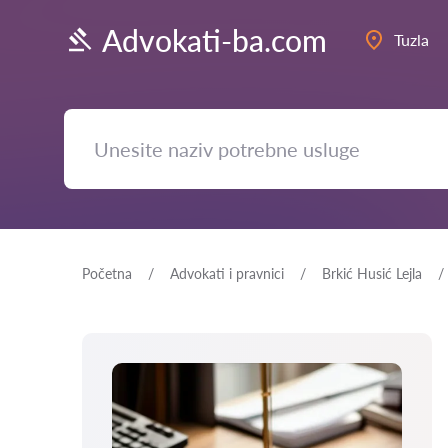
Advokati-ba.com
Tuzla
Početna
Advokati i pravnici
Brkić Husić Lejla