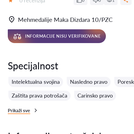
0 recenzija
0
0
1
Ocena:
Mehmedalije Maka Dizdara 10/PZC
INFORMACIJE NISU VERIFIKOVANE
Specijalnost
Intelektualna svojina
Nasledno pravo
Poresk
Zaštita prava potrošača
Carinsko pravo
Prikaži sve