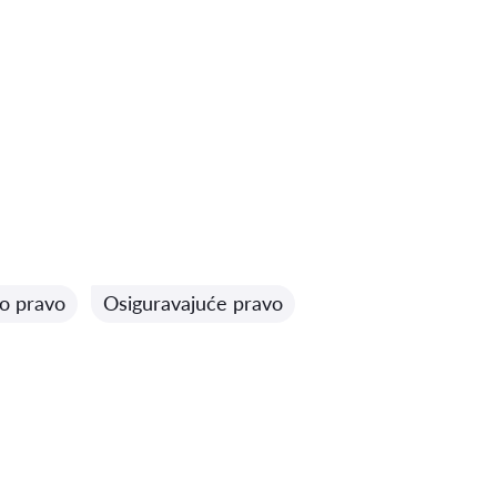
o pravo
Osiguravajuće pravo