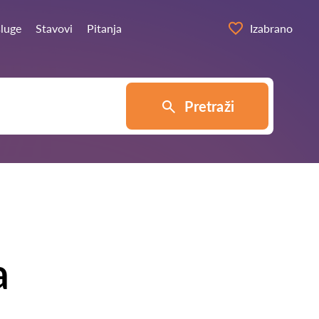
sluge
Stavovi
Pitanja
Izabrano
Pretraži
a