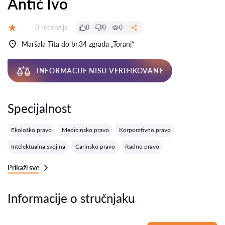
Antić Ivo
Recenzija:
0 recenzija
0
0
0
Ocena:
Maršala Tita do br.34 zgrada „Toranj“
INFORMACIJE NISU VERIFIKOVANE
Specijalnost
Ekološko pravo
Medicinsko pravo
Korporativno pravo
Intelektualna svojina
Carinsko pravo
Radno pravo
Prikaži sve
Informacije o stručnjaku