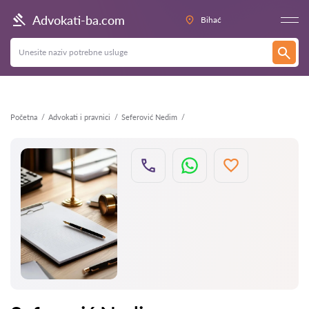
Nazad
Advokati-ba.com
Bihać
Početna
Advokati i pravnici
Seferović Nedim