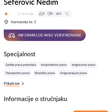
Seferović Nedim
Recenzija:
0 recenzija
0
0
0
Ocena:
Harmanska br. 5
INFORMACIJE NISU VERIFIKOVANE
Specijalnost
Zaštita prava potrošača
Korporativno pravo
Imigraciono pravo
Transportno pravo
Ekološko pravo
Osiguravajuće pravo
Prikaži sve
Informacije o stručnjaku