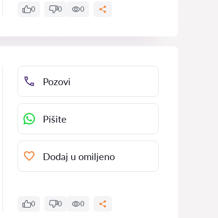
0
0
0
Pozovi
Pišite
Dodaj u omiljeno
0
0
0