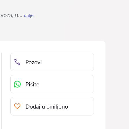
voza, u...
dalje
Pozovi
Pišite
Dodaj u omiljeno