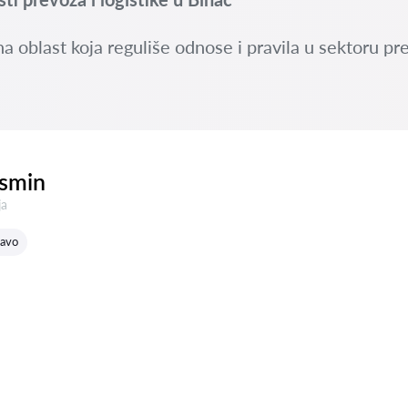
a oblast koja reguliše odnose i pravila u sektoru pre
asmin
:
ja
ravo