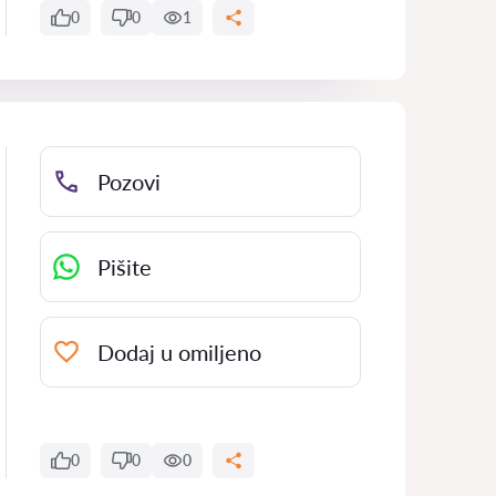
0
0
1
Pozovi
Pišite
Dodaj u omiljeno
0
0
0