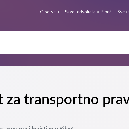
O servisu
Savet advokata u Bihać
Sve u
t za transportno pra
ti prevoza i logistike u Bihać