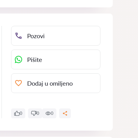
Pozovi
Pišite
Dodaj u omiljeno
0
0
0