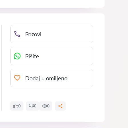
Pozovi
Pišite
Dodaj u omiljeno
0
0
0