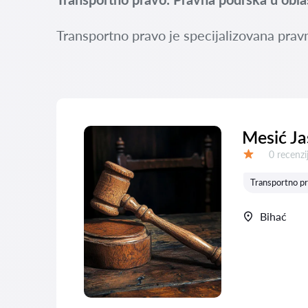
Transportno pravo je specijalizovana pravn
Mesić J
Recenzija
0 recenzi
Ocena:
Transportno p
Bihać