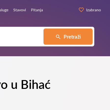
sluge
Stavovi
Pitanja
Izabrano
Pretraži
vo u Bihać