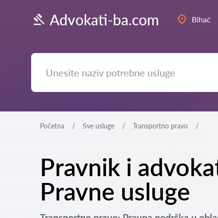
Advokati-ba.com
Bihać
Početna
Sve usluge
Transportno pravo
Pravnik i advoka
Pravne usluge
Transportno pravo: Pravna podrška u oblas