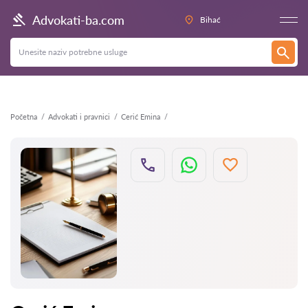
Nazad
Advokati-ba.com
Bihać
Početna
Advokati i pravnici
Cerić Emina