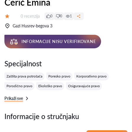
Cerić Emina
Recenzija:
0 recenzija
0
0
1
Ocena:
Gazi Husrev-begova 3
INFORMACIJE NISU VERIFIKOVANE
Specijalnost
Zaštita prava potrošača
Poresko pravo
Korporativno pravo
Porodično pravo
Ekološko pravo
Osiguravajuće pravo
Prikaži sve
Informacije o stručnjaku