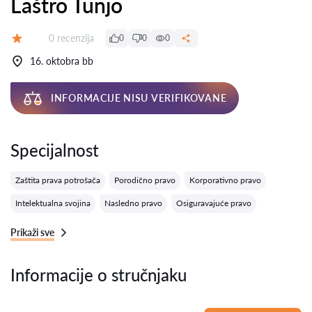
Laštro Tunjo
Recenzija:
0 recenzija
0
0
0
Ocena:
16. oktobra bb
INFORMACIJE NISU VERIFIKOVANE
Specijalnost
Zaštita prava potrošača
Porodično pravo
Korporativno pravo
Intelektualna svojina
Nasledno pravo
Osiguravajuće pravo
Prikaži sve
Informacije o stručnjaku