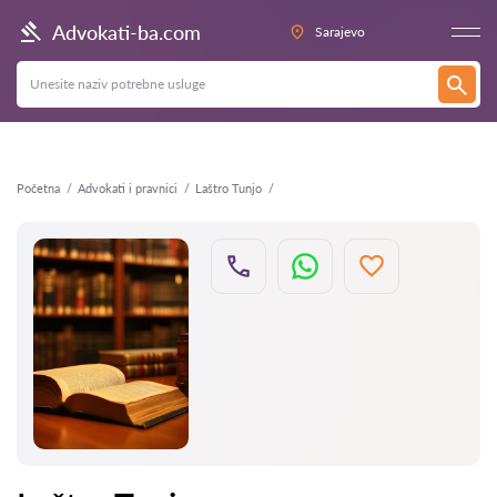
Nazad
Advokati-ba.com
Sarajevo
Početna
Advokati i pravnici
Laštro Tunjo