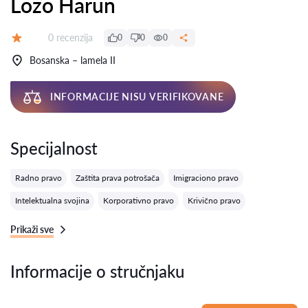
Lozo Harun
Recenzija:
0 recenzija
0
0
0
Ocena:
Bosanska – lamela II
INFORMACIJE NISU VERIFIKOVANE
Specijalnost
Radno pravo
Zaštita prava potrošača
Imigraciono pravo
Intelektualna svojina
Korporativno pravo
Krivično pravo
Prikaži sve
Informacije o stručnjaku