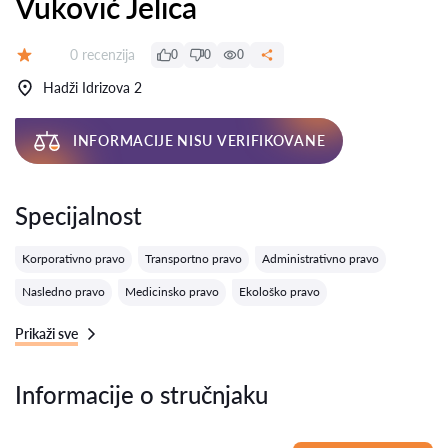
Vuković Jelica
Recenzija:
0 recenzija
0
0
0
Ocena:
Hadži Idrizova 2
INFORMACIJE NISU VERIFIKOVANE
Specijalnost
Korporativno pravo
Transportno pravo
Administrativno pravo
Nasledno pravo
Medicinsko pravo
Ekološko pravo
Prikaži sve
Informacije o stručnjaku