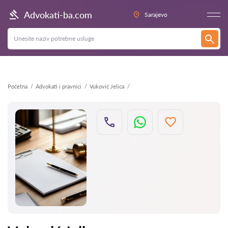
Nazad
Advokati-ba.com
Sarajevo
Početna
Advokati i pravnici
Vuković Jelica