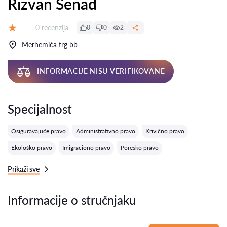
Rizvan Senad
Recenzija:
0 recenzija
0
0
2
Ocena:
Merhemića trg bb
INFORMACIJE NISU VERIFIKOVANE
Specijalnost
Osiguravajuće pravo
Administrativno pravo
Krivično pravo
Ekološko pravo
Imigraciono pravo
Poresko pravo
Prikaži sve
Informacije o stručnjaku