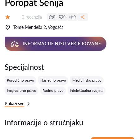
Poropat Senija
Recenzija:
0 recenzija
0
0
0
Ocena:
Tome Mendeša 2, Vogošća
INFORMACIJE NISU VERIFIKOVANE
Specijalnost
Porodično pravo
Nasledno pravo
Medicinsko pravo
Imigraciono pravo
Radno pravo
Intelektualna svojina
Prikaži sve
Informacije o stručnjaku