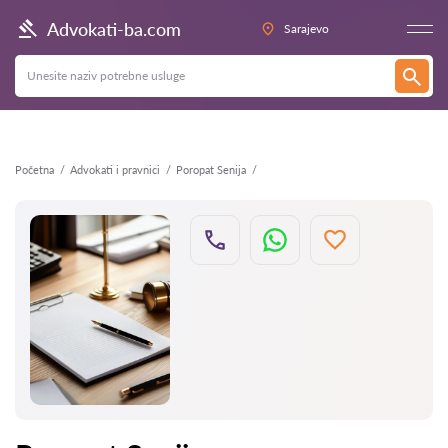
Nazad
Advokati-ba.com
Sarajevo
Početna
Advokati i pravnici
Poropat Senija