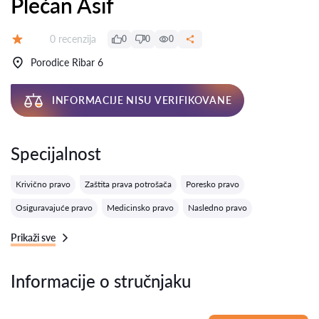
Plećan Asif
Recenzija:
0 recenzija
0
0
0
Ocena:
Porodice Ribar 6
INFORMACIJE NISU VERIFIKOVANE
Specijalnost
Krivično pravo
Zaštita prava potrošača
Poresko pravo
Osiguravajuće pravo
Medicinsko pravo
Nasledno pravo
Prikaži sve
Informacije o stručnjaku