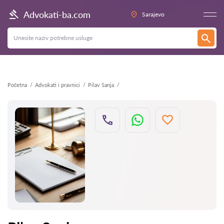
Nazad
Advokati-ba.com
Sarajevo
Početna
Advokati i pravnici
Pilav Sanja