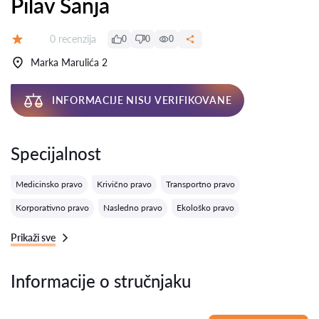
Pilav Sanja
Recenzija:
0 recenzija
0
0
0
Ocena:
Marka Marulića 2
INFORMACIJE NISU VERIFIKOVANE
Specijalnost
Medicinsko pravo
Krivično pravo
Transportno pravo
Korporativno pravo
Nasledno pravo
Ekološko pravo
Prikaži sve
Informacije o stručnjaku