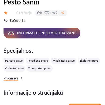
Pešto Sanin
Recenzija:
0 recenzija
0
0
0
Ocena:
Koševo 11
INFORMACIJE NISU VERIFIKOVANE
Specijalnost
Poresko pravo
Porodično pravo
Medicinsko pravo
Ekološko pravo
Carinsko pravo
Transportno pravo
Prikaži sve
Informacije o stručnjaku