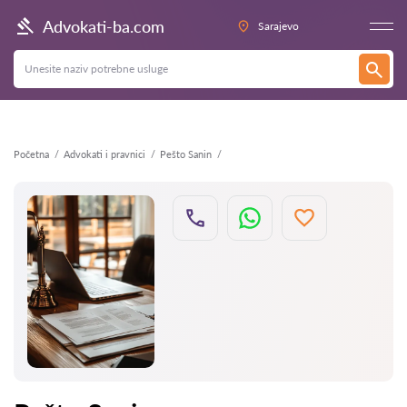
Nazad
Advokati-ba.com
Sarajevo
Početna
Advokati i pravnici
Pešto Sanin