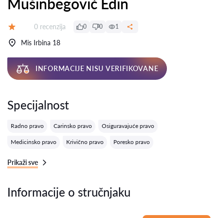
Mušinbegović Edin
Recenzija:
0 recenzija
0
0
1
Ocena:
Mis Irbina 18
INFORMACIJE NISU VERIFIKOVANE
Specijalnost
Radno pravo
Carinsko pravo
Osiguravajuće pravo
Medicinsko pravo
Krivično pravo
Poresko pravo
Prikaži sve
Informacije o stručnjaku