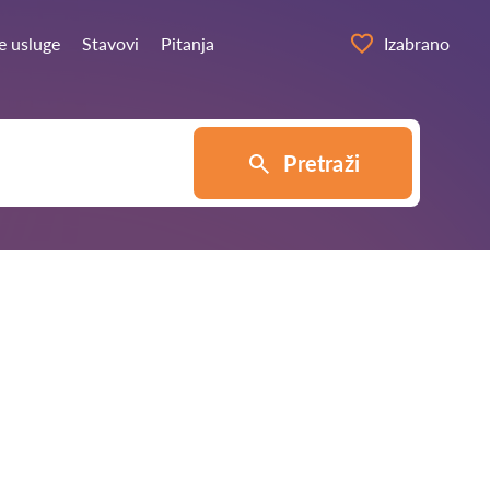
e usluge
Stavovi
Pitanja
Izabrano
Pretraži