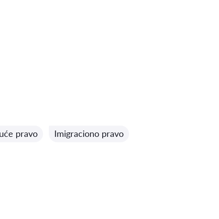
juće pravo
Imigraciono pravo