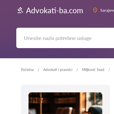
Advokati-ba.com
Sarajev
Početna
Advokati i pravnici
Miljković Sead