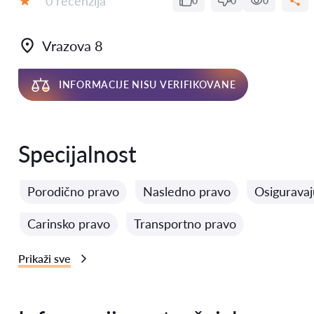
0 recenzija
0
0
0
Ocena:
Vrazova 8
INFORMACIJE NISU VERIFIKOVANE
Specijalnost
Porodično pravo
Nasledno pravo
Osigurava
Carinsko pravo
Transportno pravo
Prikaži sve