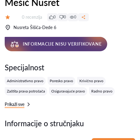
Mešić Nusret
Recenzija:
0 recenzija
0
0
0
Ocena:
Nusreta Šišića-Dede 6
INFORMACIJE NISU VERIFIKOVANE
Specijalnost
Administrativno pravo
Poresko pravo
Krivično pravo
Zaštita prava potrošača
Osiguravajuće pravo
Radno pravo
Prikaži sve
Informacije o stručnjaku