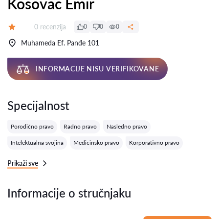
Kosovac Emir
Recenzija:
0 recenzija
0
0
0
Ocena:
Muhameda Ef. Panđe 101
INFORMACIJE NISU VERIFIKOVANE
Specijalnost
Porodično pravo
Radno pravo
Nasledno pravo
Intelektualna svojina
Medicinsko pravo
Korporativno pravo
Prikaži sve
Informacije o stručnjaku