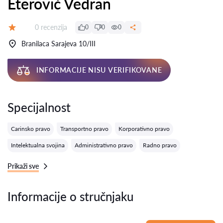
Eterović Vedran
Recenzija:
0 recenzija
0
0
0
Ocena:
Branilaca Sarajeva 10/III
INFORMACIJE NISU VERIFIKOVANE
Specijalnost
Carinsko pravo
Transportno pravo
Korporativno pravo
Intelektualna svojina
Administrativno pravo
Radno pravo
Prikaži sve
Informacije o stručnjaku