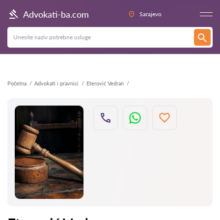
Nazad
Advokati-ba.com
Sarajevo
Početna
Advokati i pravnici
Eterović Vedran