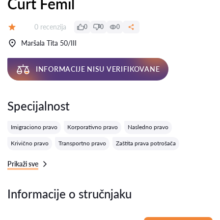
Čurt Femil
Recenzija:
0 recenzija
0
0
0
Ocena:
Maršala Tita 50/III
INFORMACIJE NISU VERIFIKOVANE
Specijalnost
Imigraciono pravo
Korporativno pravo
Nasledno pravo
Krivično pravo
Transportno pravo
Zaštita prava potrošača
Prikaži sve
Informacije o stručnjaku