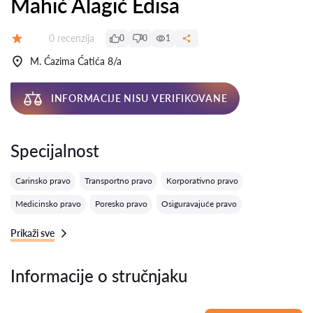
Mahić Alagić Edisa
Recenzija:
0 recenzija
0
0
1
Ocena:
M. Ćazima Ćatića 8/a
INFORMACIJE NISU VERIFIKOVANE
Specijalnost
Carinsko pravo
Transportno pravo
Korporativno pravo
Medicinsko pravo
Poresko pravo
Osiguravajuće pravo
Prikaži sve
Informacije o stručnjaku