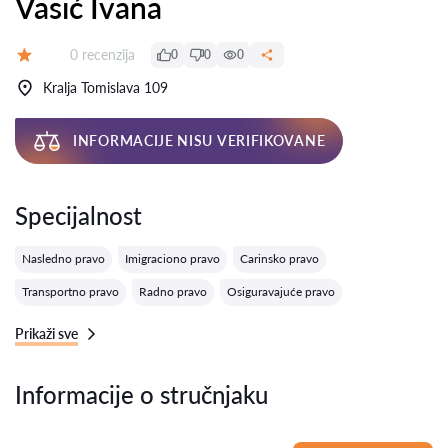
Vasić Ivana
Recenzija:
0 recenzija
0
0
0
Ocena:
Kralja Tomislava 109
INFORMACIJE NISU VERIFIKOVANE
Specijalnost
Nasledno pravo
Imigraciono pravo
Carinsko pravo
Transportno pravo
Radno pravo
Osiguravajuće pravo
Prikaži sve
Informacije o stručnjaku