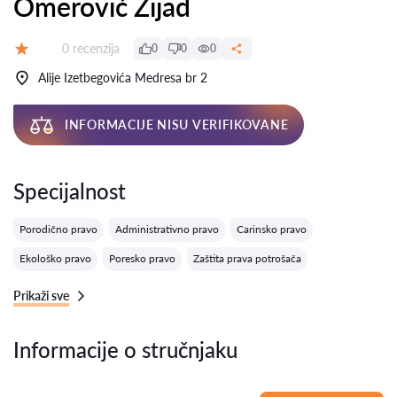
Omerović Zijad
Recenzija:
0 recenzija
0
0
0
Ocena:
Alije Izetbegovića Medresa br 2
INFORMACIJE NISU VERIFIKOVANE
Specijalnost
Porodično pravo
Administrativno pravo
Carinsko pravo
Ekološko pravo
Poresko pravo
Zaštita prava potrošača
Prikaži sve
Informacije o stručnjaku