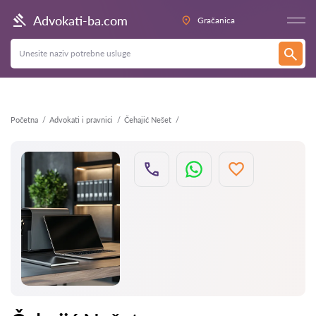
Nazad
Advokati-ba.com
Gračanica
Početna
Advokati i pravnici
Čehajić Nešet