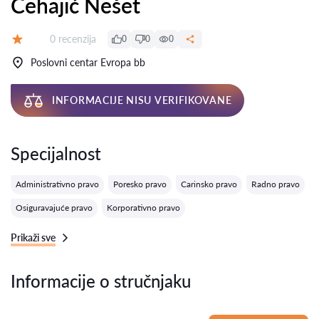
Čehajić Nešet
Recenzija:
0 recenzija
0
0
0
Ocena:
Poslovni centar Evropa bb
INFORMACIJE NISU VERIFIKOVANE
Specijalnost
Administrativno pravo
Poresko pravo
Carinsko pravo
Radno pravo
Osiguravajuće pravo
Korporativno pravo
Prikaži sve
Informacije o stručnjaku