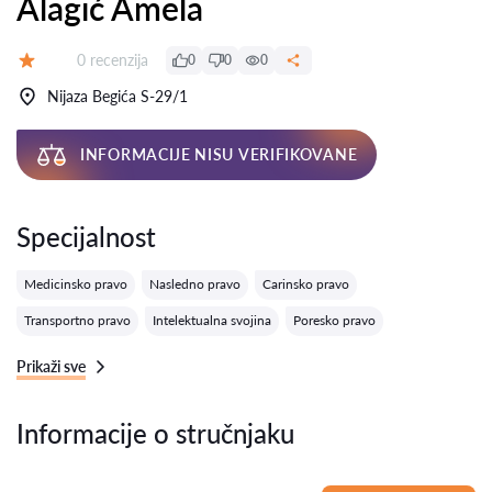
Alagić Amela
Recenzija:
0 recenzija
0
0
0
Ocena:
Nijaza Begića S-29/1
INFORMACIJE NISU VERIFIKOVANE
Specijalnost
Medicinsko pravo
Nasledno pravo
Carinsko pravo
Transportno pravo
Intelektualna svojina
Poresko pravo
Prikaži sve
Informacije o stručnjaku