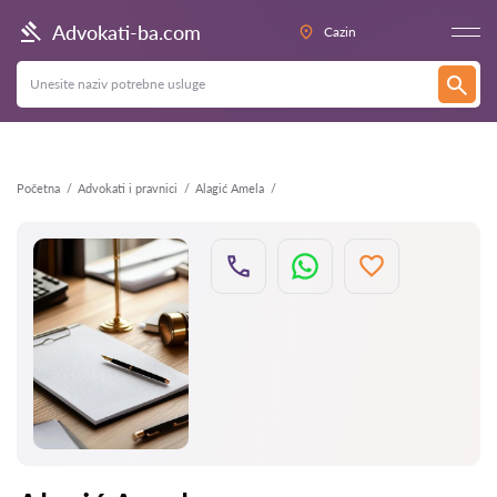
Nazad
Advokati-ba.com
Cazin
Početna
Advokati i pravnici
Alagić Amela