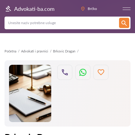
Nazad
Advokati-ba.com
Brčko
Početna
Advokati i pravnici
Brkovic Dragan