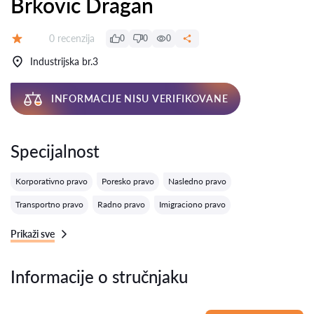
Brkovic Dragan
Recenzija:
0 recenzija
0
0
0
Ocena:
Industrijska br.3
INFORMACIJE NISU VERIFIKOVANE
Specijalnost
Korporativno pravo
Poresko pravo
Nasledno pravo
Transportno pravo
Radno pravo
Imigraciono pravo
Prikaži sve
Informacije o stručnjaku