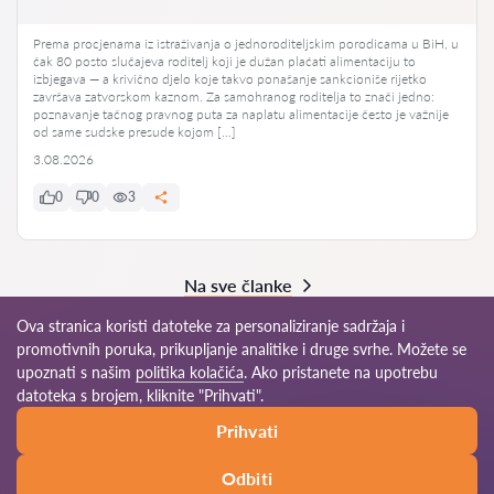
Prema procjenama iz istraživanja o jednoroditeljskim porodicama u BiH, u
čak 80 posto slučajeva roditelj koji je dužan plaćati alimentaciju to
izbjegava — a krivično djelo koje takvo ponašanje sankcioniše rijetko
završava zatvorskom kaznom. Za samohranog roditelja to znači jedno:
poznavanje tačnog pravnog puta za naplatu alimentacije često je važnije
od same sudske presude kojom […]
3.08.2026
0
0
3
Na sve članke
Ova stranica koristi datoteke za personaliziranje sadržaja i
promotivnih poruka, prikupljanje analitike i druge svrhe. Možete se
upoznati s našim
politika kolačića
. Ako pristanete na upotrebu
© 2026 Advokati-ba.com
datoteka s brojem, kliknite "Prihvati".
Prihvati
Pravila korišćenja
Mapa sajta
Naša mreža širom sveta
Odbiti