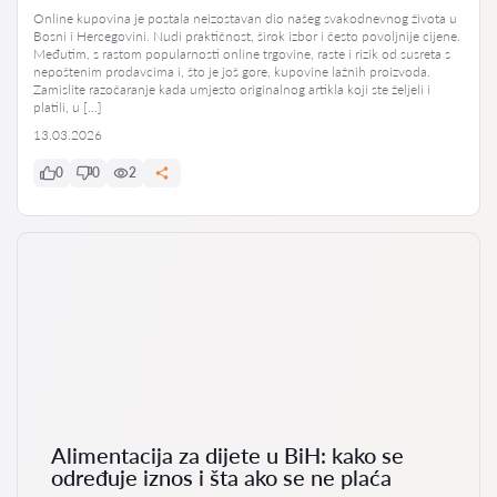
Online kupovina je postala neizostavan dio našeg svakodnevnog života u
Bosni i Hercegovini. Nudi praktičnost, širok izbor i često povoljnije cijene.
Međutim, s rastom popularnosti online trgovine, raste i rizik od susreta s
nepoštenim prodavcima i, što je još gore, kupovine lažnih proizvoda.
Zamislite razočaranje kada umjesto originalnog artikla koji ste željeli i
platili, u […]
13.03.2026
0
0
2
Alimentacija za dijete u BiH: kako se
određuje iznos i šta ako se ne plaća