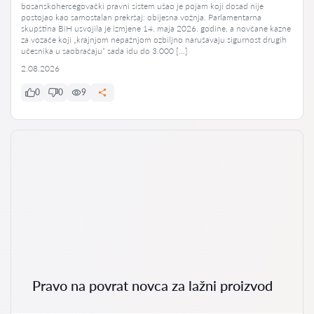
bosanskohercegovački pravni sistem ušao je pojam koji dosad nije
postojao kao samostalan prekršaj: obijesna vožnja. Parlamentarna
skupština BiH usvojila je izmjene 14. maja 2026. godine, a novčane kazne
za vozače koji „krajnjom nepažnjom ozbiljno narušavaju sigurnost drugih
učesnika u saobraćaju“ sada idu do 3.000 […]
2.08.2026
0
0
9
Pravo na povrat novca za lažni proizvod