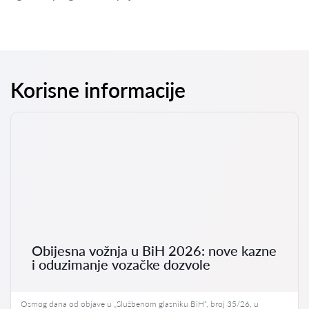
Korisne informacije
Obijesna vožnja u BiH 2026: nove kazne
i oduzimanje vozačke dozvole
Osmog dana od objave u „Službenom glasniku BiH“, broj 35/26, u