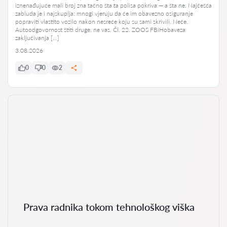
iznenađujuće mali broj zna tačno šta ta polisa pokriva — a šta ne. Najčešća
zabluda je i najskuplja: mnogi vjeruju da će im obavezno osiguranje
popraviti vlastito vozilo nakon nesreće koju su sami skrivili. Neće.
Autoodgovornost štiti druge, ne vas. Čl. 22. ZOOS FBiHobaveza
zaključivanja […]
3.08.2026
0
0
2
Prava radnika tokom tehnološkog viška