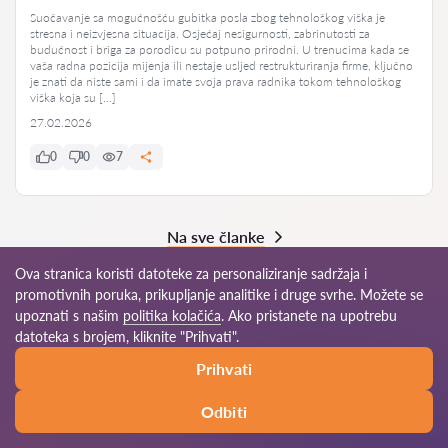
Suočavanje sa mogućnošću gubitka posla zbog tehnološkog viška je
stresna i neizvjesna situacija. Osjećaj nesigurnosti, zabrinutosti za
budućnost i briga za porodicu su potpuno prirodni. U trenucima kada se
vaša radna pozicija mijenja ili nestaje usljed restrukturiranja firme, ključno
je znati da niste sami i da imate svoja prava radnika tokom tehnološkog
viška koja su […]
27.02.2026
0
0
7
Na sve članke
Ova stranica koristi datoteke za personaliziranje sadržaja i
promotivnih poruka, prikupljanje analitike i druge svrhe. Možete se
upoznati s našim
politika kolačića
. Ako pristanete na upotrebu
© 2026 Advokati-ba.com
datoteka s brojem, kliknite "Prihvati".
Prihvati
Pravila korišćenja
Mapa sajta
Naša mreža širom sveta
Odbiti