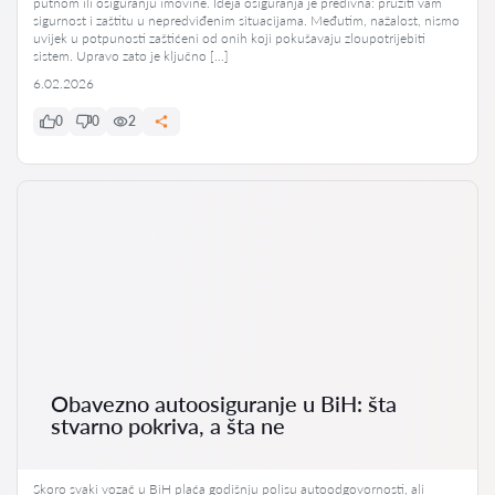
putnom ili osiguranju imovine. Ideja osiguranja je predivna: pružiti vam
sigurnost i zaštitu u nepredviđenim situacijama. Međutim, nažalost, nismo
uvijek u potpunosti zaštićeni od onih koji pokušavaju zloupotrijebiti
sistem. Upravo zato je ključno […]
6.02.2026
0
0
2
Obavezno autoosiguranje u BiH: šta
stvarno pokriva, a šta ne
Skoro svaki vozač u BiH plaća godišnju polisu autoodgovornosti, ali