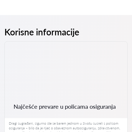
Korisne informacije
Najčešće prevare u policama osiguranja
Dragi sugrađani, sigurno ste se barem jednom u životu susreli s polisom
osiguranja – bilo da je riječ o obaveznom autoosiguranju, zdravstvenom,