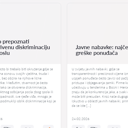
 prepoznati
rivenu diskriminaciju
Javne nabavke: najč
oslu
greške ponuđača
to bi trebalo biti okruženje gdje se
U svijetu javnih nabavki, gdje se
 na osnovu svojih vještina, truda i
transparentnost i preciznost cijene iz
 bez obzira na njihove lične
uspjeh ponuđača često zavisi od pažl
tike. Međutim, stvarnost je često
pristupa i izbjegavanja zamki. Firme k
 Iako se otvorena diskriminacija,
učestvuju u tenderima u Bosni i Herc
ktnog odbijanja posla zbog spola ili
znaju da je konkurencija jaka, a svaki 
ipadnosti, sve rjeđe viđa, mnogo je
može biti presudan. Kroz naše dugog
i podmukliji oblik diskriminacije koji je
iskustvo u oblasti javnih nabavki, prim
da se iste […]
26
24.02.2026