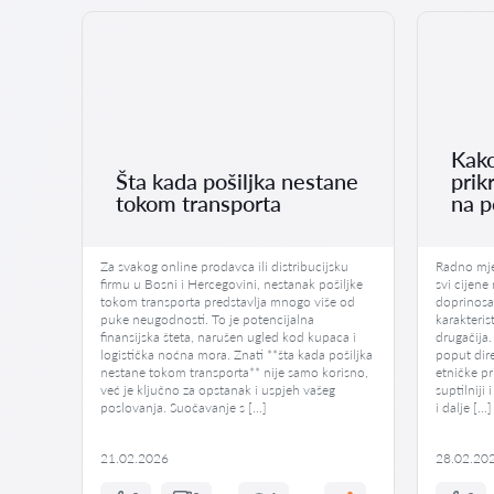
Kako
 za
Šta kada pošiljka nestane
prik
tokom transporta
na p
dio
Za svakog online prodavca ili distribucijsku
Radno mjes
firmu u Bosni i Hercegovini, nestanak pošiljke
svi cijene
 i
tokom transporta predstavlja mnogo više od
doprinosa,
om
puke neugodnosti. To je potencijalna
karakteris
 od
finansijska šteta, narušen ugled kod kupaca i
drugačija.
 još
logistička noćna mora. Znati **šta kada pošiljka
poput dire
te
nestane tokom transporta** nije samo korisno,
etničke pr
ikla
već je ključno za opstanak i uspjeh vašeg
suptilniji 
poslovanja. Suočavanje s […]
i dalje […]
21.02.2026
28.02.20