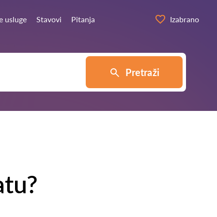
e usluge
Stavovi
Pitanja
Izabrano
Pretraži
atu?